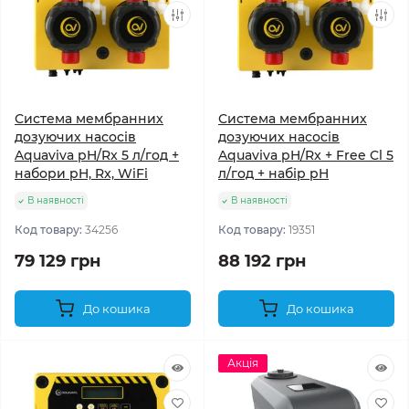
Система мембранних
Система мембранних
дозуючих насосів
дозуючих насосів
Aquaviva pH/Rx 5 л/год +
Aquaviva pH/Rx + Free Cl 5
набори pH, Rx, WiFi
л/год + набір pH
В наявності
В наявності
Код товару:
34256
Код товару:
19351
79 129 грн
88 192 грн
До кошика
До кошика
Акція