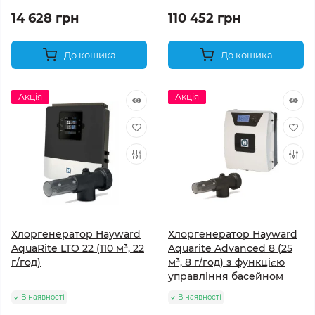
14 628 грн
110 452 грн
До кошика
До кошика
Акція
Акція
Хлоргенератор Hayward
Хлоргенератор Hayward
AquaRite LTO 22 (110 м³, 22
Aquarite Advanced 8 (25
г/год)
м³, 8 г/год) з функцією
управління басейном
В наявності
В наявності