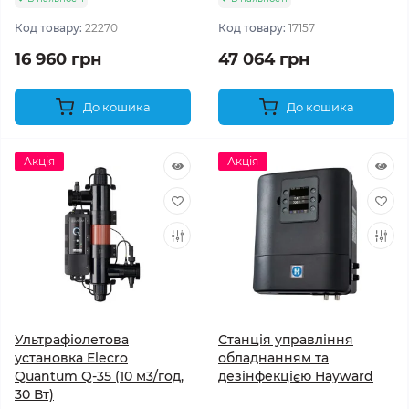
Код товару:
22270
Код товару:
17157
16 960 грн
47 064 грн
До кошика
До кошика
Акція
Акція
Ультрафіолетова
Станція управління
установка Elecro
обладнанням та
Quantum Q-35 (10 м3/год,
дезінфекцією Hayward
30 Вт)