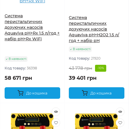
Система
Система
перистальтичних
перистальтичних
дозуючих насосів
дозуючих насосів
Aquaviva pH+Rx 1.5 л/год +
Aquaviva pH+H2O2 1.5 л/
набір pH+Rx WiFi
год + набір pH
В наявності
Код товару:
21920
В наявності
43 778 грн
Код товару:
36398
-10%
58 671 грн
39 401 грн
До кошика
До кошика