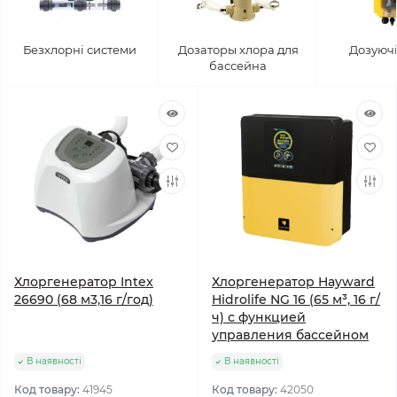
Безхлорні системи
Дозаторы хлора для
Дозуючі
бассейна
Хлоргенератор Intex
Хлоргенератор Hayward
26690 (68 м3,16 г/год)
Hidrolife NG 16 (65 м³, 16 г/
ч) с функцией
управления бассейном
В наявності
В наявності
Код товару:
41945
Код товару:
42050