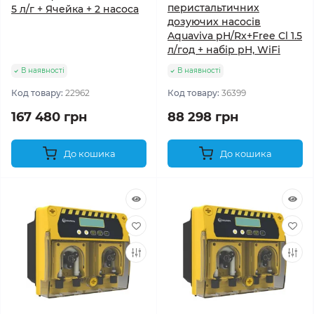
перистальтичних
5 л/г + Ячейка + 2 насоса
дозуючих насосів
Aquaviva pH/Rx+Free Cl 1.5
л/год + набір pH, WiFi
В наявності
В наявності
Код товару:
22962
Код товару:
36399
167 480 грн
88 298 грн
До кошика
До кошика