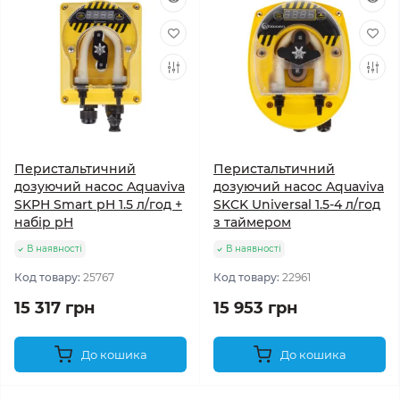
Перистальтичний
Перистальтичний
дозуючий насос Aquaviva
дозуючий насос Aquaviva
SKPH Smart рH 1.5 л/год +
SKCK Universal 1.5-4 л/год
набір рH
з таймером
В наявності
В наявності
Код товару:
25767
Код товару:
22961
15 317 грн
15 953 грн
До кошика
До кошика