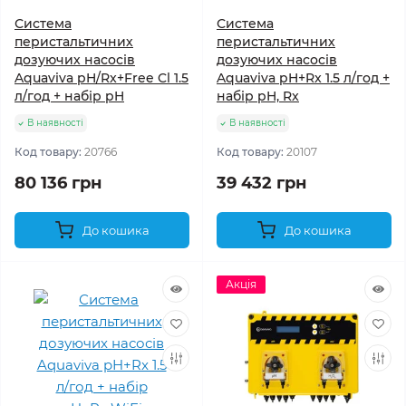
Система
Система
перистальтичних
перистальтичних
дозуючих насосів
дозуючих насосів
Aquaviva pH/Rx+Free Cl 1.5
Aquaviva pH+Rx 1.5 л/год +
л/год + набір pH
набір pH, Rx
В наявності
В наявності
Код товару:
20766
Код товару:
20107
80 136 грн
39 432 грн
До кошика
До кошика
Акція