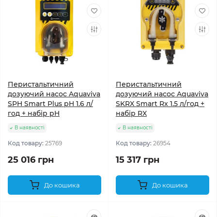
Перистальтичний
Перистальтичний
дозуючий насос Aquaviva
дозуючий насос Aquaviva
SPH Smart Plus pH 1.6 л/
SKRX Smart Rx 1.5 л/год +
год + набір pH
набір RX
В наявності
В наявності
Код товару:
25769
Код товару:
26954
25 016 грн
15 317 грн
До кошика
До кошика