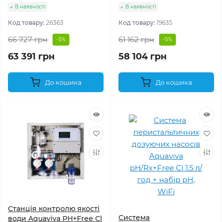
В наявності
В наявності
Код товару:
26363
Код товару:
19635
66 727 грн
61 162 грн
-5%
-5%
63 391 грн
58 104 грн
До кошика
До кошика
Станція контролю якості
Система
води Aquaviva PH+Free Cl