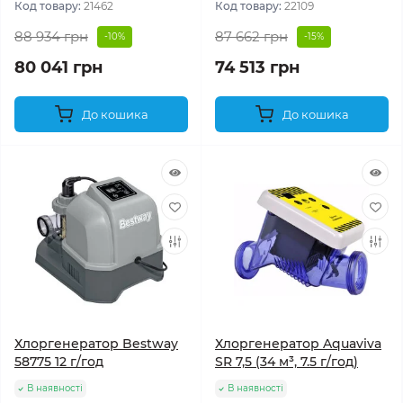
Код товару:
21462
Код товару:
22109
88 934 грн
87 662 грн
-10%
-15%
80 041 грн
74 513 грн
До кошика
До кошика
Хлоргенератор Bestway
Хлоргенератор Aquaviva
58775 12 г/год
SR 7,5 (34 м³, 7.5 г/год)
В наявності
В наявності