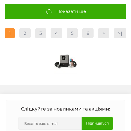
Показати ще
1
2
3
4
5
6
>
>|
Слідкуйте за новинками та акціями:
Підпишіться