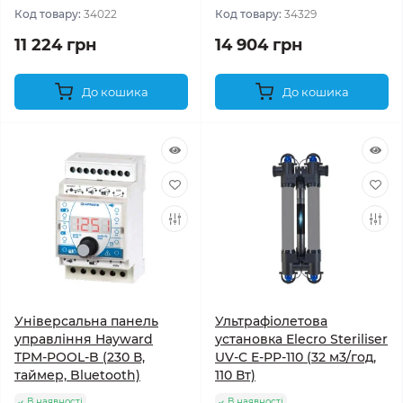
Код товару:
34022
Код товару:
34329
11 224 грн
14 904 грн
До кошика
До кошика
Універсальна панель
Ультрафіолетова
управління Hayward
установка Elecro Steriliser
TPM-POOL-B (230 В,
UV-C E-PP-110 (32 м3/год,
таймер, Bluetooth)
110 Вт)
В наявності
В наявності