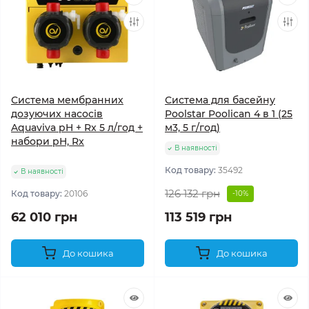
Система мембранних
Система для басейну
дозуючих насосів
Poolstar Poolican 4 в 1 (25
Aquaviva pH + Rx 5 л/год +
м3, 5 г/год)
набори pH, Rx
В наявності
Код товару:
35492
В наявності
126 132 грн
Код товару:
20106
-10%
62 010 грн
113 519 грн
До кошика
До кошика