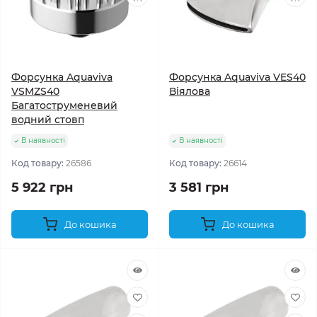
Форсунка Aquaviva
Форсунка Aquaviva VES40
VSMZS40
Віялова
Багатоструменевий
водний стовп
В наявності
В наявності
Код товару:
26586
Код товару:
26614
5 922 грн
3 581 грн
До кошика
До кошика