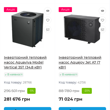
Акція
Акція
Інверторний тепловий
Інверторний тепловий
насос Aquaviva Model
насос Aquajoy Jet A7 (7
Vertical 35T (34.8 кВт)
кВт)
В наявності
В наявності
Код товару:
28766
Код товару:
42156
296 501 грн
88 780 грн
-5%
-20%
281 676 грн
71 024 грн