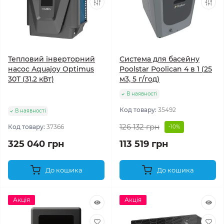
Тепловий інверторний
Система для басейну
насос Aquajoy Optimus
Poolstar Poolican 4 в 1 (25
30T (31.2 кВт)
м3, 5 г/год)
В наявності
Код товару:
35492
В наявності
126 132 грн
Код товару:
37366
-10%
325 040 грн
113 519 грн
До кошика
До кошика
Акція
Акція