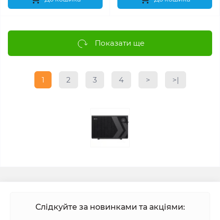
Показати ще
1
2
3
4
>
>|
Слідкуйте за новинками та акціями: