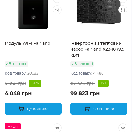
Модуль WiFi Fairland
Інверторний тепловий
насос Fairland X23-10 (9.9
кВт)
В наявності
В наявності
Код товару:
20682
Код товару:
41486
5 060 грн
117 438 грн
-20%
-15%
4 048 грн
99 823 грн
До кошика
До кошика
Акція