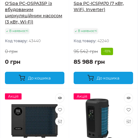
O'Spa PC-OSPA35P із
Spa PC-ICSPA70 (7 кВт,
вбудованим
WiFi, Inverter)
циркуляційним насосом
(3 кВт, Wi-Fi)
В наявності
В наявності
Код товару:
43440
Код товару:
42240
0 грн
95 542 грн
-10%
0 грн
85 988 грн
До кошика
До кошика
Акція
Акція