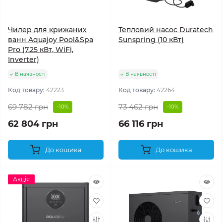
Чилер для крижаних
Тепловий насос Duratech
ванн Aquajoy Pool&Spa
Sunspring (10 кВт)
Pro (7.25 кВт, WiFi,
Inverter)
В наявності
В наявності
Код товару:
42223
Код товару:
42264
69 782 грн
73 462 грн
-10%
-10%
62 804 грн
66 116 грн
До кошика
До кошика
Акція