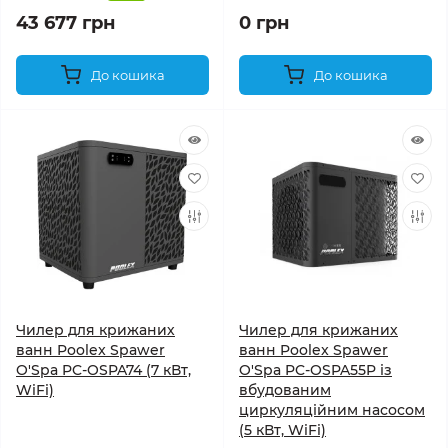
43 677 грн
0 грн
До кошика
До кошика
Чилер для крижаних
Чилер для крижаних
ванн Poolex Spawer
ванн Poolex Spawer
O'Spa PC-OSPA74 (7 кВт,
O'Spa PC-OSPA55P із
WiFi)
вбудованим
циркуляційним насосом
(5 кВт, WiFi)