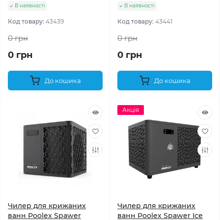
В наявності
В наявності
Код товару:
43439
Код товару:
43441
0 грн
0 грн
0 грн
0 грн
До кошика
До кошика
Акція
Чилер для крижаних
Чилер для крижаних
ванн Poolex Spawer
ванн Poolex Spawer Ice