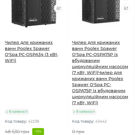
Чилер для крижаних
Чилер для крижаних
ванн Poolex Spawer
ванн Poolex Spawer
O'Spa PC-OSPA34 (3 кВт,
O'Spa PC-OSPA75P із
WiFi)
вбудованим
циркуляційним насосом
(7 кВт, WiFi)Чилер для
крижаних ванн Poolex
Spawer O'Spa PC-
OSPA75P із вбудованим
циркуляційним насосом
(7 кВт, WiFi)
В наявності
В наявності
Код товару:
42238
Код товару:
43442
48 530 грн
0 грн
-10%