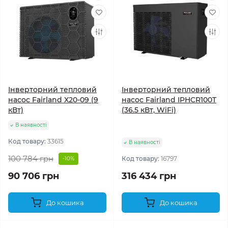
Інверторний тепловий
Інверторний тепловий
насос Fairland X20-09 (9
насос Fairland IPHCR100T
кВт)
(36.5 кВт, WiFi)
В наявності
Код товару:
33615
В наявності
100 784 грн
Код товару:
16797
-10%
90 706 грн
316 434 грн
До кошика
До кошика