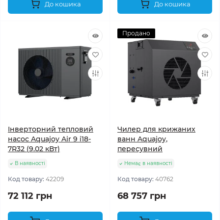
До кошика
До кошика
Продано
Інверторний тепловий
Чилер для крижаних
насос Aquajoy Air 9 i18-
ванн Aquajoy,
7R32 (9.02 кВт)
пересувний
В наявності
Немає в наявності
Код товару:
42209
Код товару:
40762
72 112 грн
68 757 грн