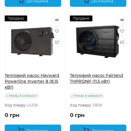
До кошика
До кошика
Продано
Продано
Тепловий насос Hayward
Тепловий насос Fairland
Powerline Inverter 8 (8.15
THPR12NP (11.5 кВт)
кВт)
Немає в наявності
Немає в наявності
Код товару:
24336
Код товару:
21836
0 грн
0 грн
До кошика
До кошика