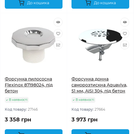
До кошика
До кошика
Форсунка пилососна
Форсунка донна
Flexinox 87198024, під
саморозтискна Aquaviva,
бетон
51 мм, AISI 304, під бетон
В наявності
В наявності
Код товару:
27146
Код товару:
27664
3 358 грн
3 973 грн