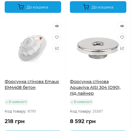
До кошика
До кошика
Форсунка стінова Emaux
Форсунка стінова
EM4408 бетон
Aquaviva AISI 304 (D90),
під лайнер
В наявності
В наявності
Код товару:
16781
Код товару:
26387
218 грн
8 592 грн