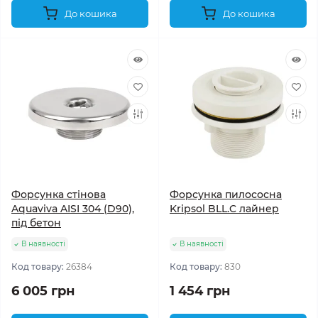
До кошика
До кошика
Форсунка стінова
Форсунка пилососна
Aquaviva AISI 304 (D90),
Kripsol BLL.C лайнер
під бетон
В наявності
В наявності
Код товару:
26384
Код товару:
830
6 005 грн
1 454 грн