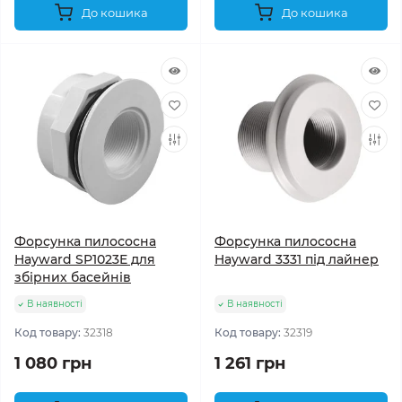
До кошика
До кошика
Форсунка пилососна
Форсунка пилососна
Hayward SP1023E для
Hayward 3331 під лайнер
збірних басейнів
В наявності
В наявності
Код товару:
32318
Код товару:
32319
1 080 грн
1 261 грн