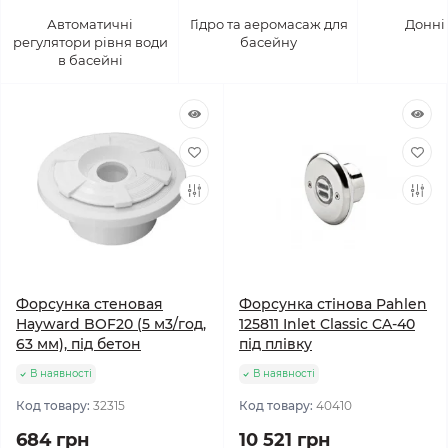
Автоматичні
Гідро та аеромасаж для
Донні
регулятори рівня води
басейну
в басейні
Форсунка стеновая
Форсунка стінова Pahlen
Hayward BOF20 (5 м3/год,
125811 Inlet Classic CA-40
63 мм), під бетон
під плівку
В наявності
В наявності
Код товару:
32315
Код товару:
40410
684 грн
10 521 грн