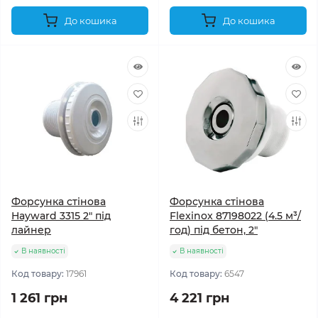
До кошика
До кошика
Форсунка стінова
Форсунка стінова
Hayward 3315 2" під
Flexinox 87198022 (4.5 м³/
лайнер
год) під бетон, 2"
В наявності
В наявності
Код товару:
17961
Код товару:
6547
1 261 грн
4 221 грн