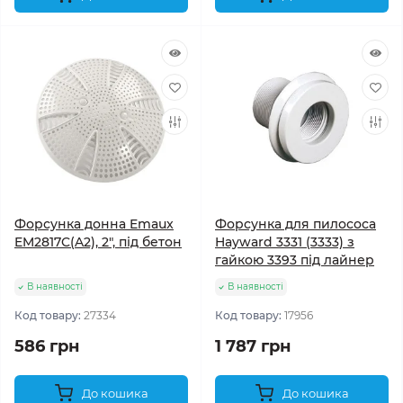
Форсунка донна Emaux
Форсунка для пилососа
EM2817C(A2), 2", під бетон
Hayward 3331 (3333) з
гайкою 3393 під лайнер
В наявності
В наявності
Код товару:
27334
Код товару:
17956
586 грн
1 787 грн
До кошика
До кошика