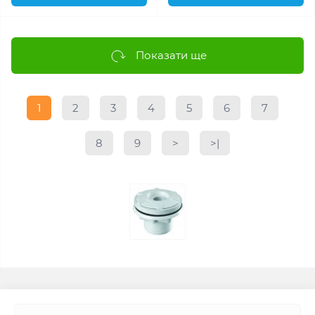
Показати ще
1
2
3
4
5
6
7
8
9
>
>|