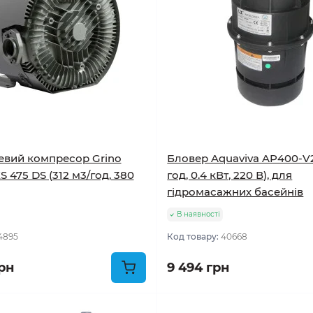
евий компресор Grino
Бловер Aquaviva AP400-V2
 475 DS (312 м3/год, 380
год, 0.4 кВт, 220 В), для
гідромасажних басейнів
В наявності
4895
Код товару:
40668
рн
9 494 грн