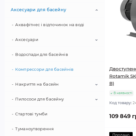
Аксесуари для басейну
Освітлення для басейну
Сходи та поручні для басейну
Аквафітнес і відпочинок на воді
Теплові насоси для дому
Аксесуари
Труби та фітинги
Водоспади для басейнів
Ванна для ніг
Двоступен
Градусники для басейнів
Фонтани для басейну
Компрессори для басейнів
Rotamik SKS
В)
Для прибирання басейну
Накриття на басейн
В наявності
Дозатори для хімії
Пилососи для басейну
Батутні накриття
Код товару:
2
Душ для дачі та басейну
Намотуючий пристрій
Стартові тумби
Напівавтоматичні пилососи для
109 849 г
басейну
Зимові заглушки та поплавці
Покриття на басейн
Туманоутворення
Роботи-пилососи для басейну
Продано