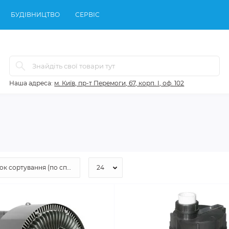
БУДІВНИЦТВО
СЕРВІС
Наша адреса:
м. Київ, пр-т Перемоги, 67, корп. І, оф. 102