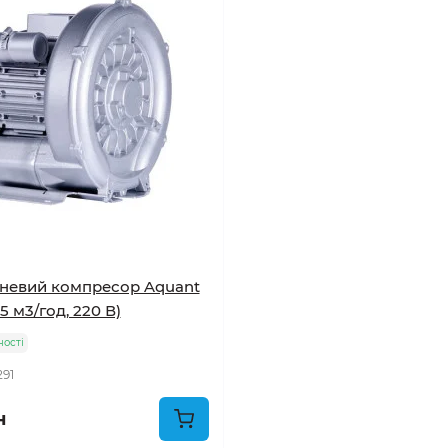
невий компресор Aquant
5 м3/год, 220 В)
ності
291
н