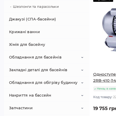
Огородження для басейну
Покриття під басейн
Шезлонги та парасольки
Ручні пилососи для басейну
Протиковзкий настил
Теплозберігаюче покриття для
Джакузі (СПА-басейни)
басейну
Ремонтний комплект
Крижані ванни
Хімія для басейну
Обладнання для басейнів
Закладні деталі для басейнів
Все для атракціонів
Одноступе
2RB-410 (14
Обладнання для обігріву будинку
Картриджі і пісок для фільтрів
Автоматичні регулятори рівня води в
Компрессоры для бассейнов
басейні
Немає в наяв
Накриття на бассейн
Насоси для басейну
Буферні ємності
Код товару:
2
Гідро та аеромасаж для басейну
Запчастини
19 755 гр
Обладнання для дезінфекції
Теплові насоси
Батутні накриття для басейнів
води в басейні
Донні зливи