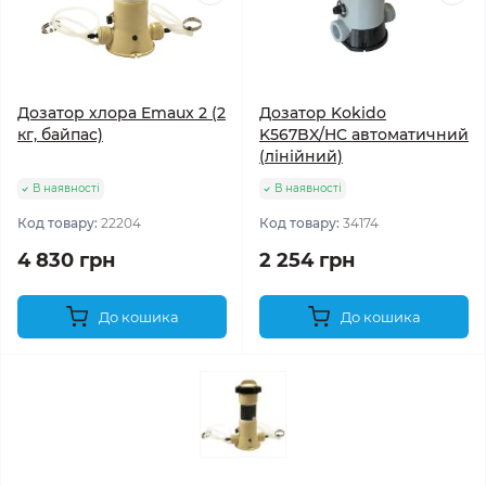
Дозатор хлора Emaux 2 (2
Дозатор Kokido
кг, байпас)
K567BX/HC автоматичний
(лінійний)
В наявності
В наявності
Код товару:
22204
Код товару:
34174
4 830 грн
2 254 грн
До кошика
До кошика