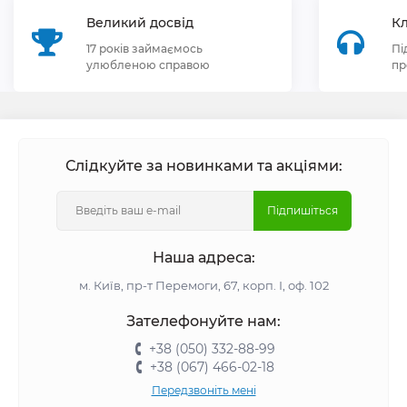
Великий досвід
Кл
17 років займаємось
Пі
улюбленою справою
пр
Слідкуйте за новинками та акціями:
Підпишіться
Наша адреса:
м. Київ, пр-т Перемоги, 67, корп. І, оф. 102
Зателефонуйте нам:
+38 (050) 332-88-99
+38 (067) 466-02-18
Передзвоніть мені