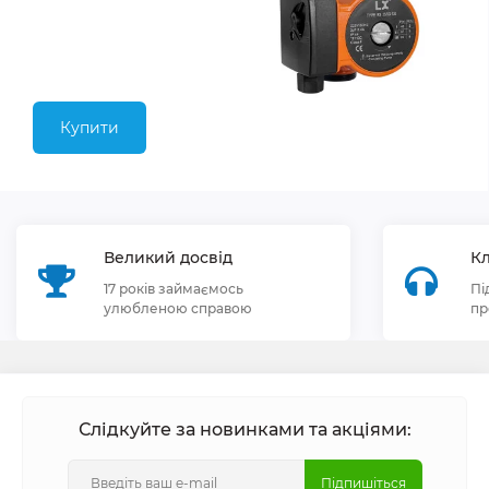
Купити
Великий досвід
Кл
17 років займаємось
Пі
улюбленою справою
пр
Слідкуйте за новинками та акціями:
Підпишіться