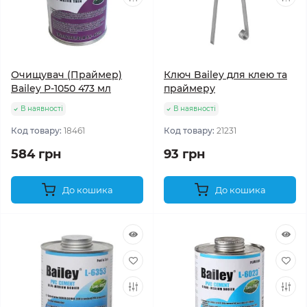
Очищувач (Праймер)
Ключ Bailey для клею та
Bailey P-1050 473 мл
праймеру
В наявності
В наявності
Код товару:
18461
Код товару:
21231
584 грн
93 грн
До кошика
До кошика