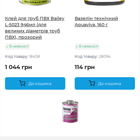
Клей для труб ПВХ Bailey
Вазелін технічний
L-5023 946мл (для
Aquaviva, 160 г
великих діаметрів труб
ПВХ), прозорий
В наявності
В наявності
Код товару:
18458
Код товару:
28094
1 044 грн
114 грн
До кошика
До кошика