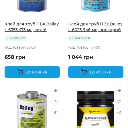
Клей для труб ПВХ Bailey
Клей для труб ПВХ Bailey
L-6353 473 мл, синій
L-6023 946 мл, прозорий
В наявності
В наявності
Код товару:
29129
Код товару:
18459
658 грн
1 044 грн
До кошика
До кошика