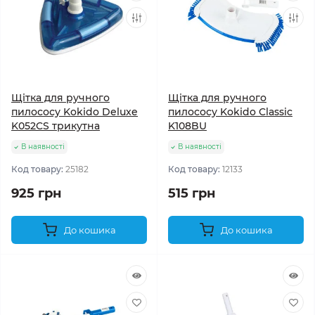
Щітка для ручного
Щітка для ручного
пилососу Kokido Deluxe
пилососу Kokido Classic
K052CS трикутна
K108BU
В наявності
В наявності
Код товару:
25182
Код товару:
12133
925 грн
515 грн
До кошика
До кошика