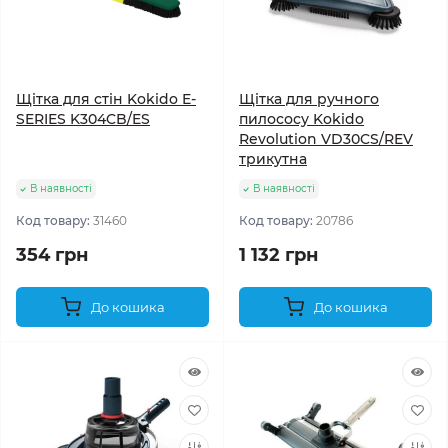
Щітка для стін Kokido E-
Щітка для ручного
SERIES K304CB/ES
пилососу Kokido
Revolution VD30CS/REV
трикутна
В наявності
В наявності
Код товару:
31460
Код товару:
20786
354 грн
1 132 грн
До кошика
До кошика