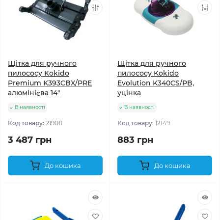
Щітка для ручного
Щітка для ручного
пилососу Kokido
пилососу Kokido
Premium K393CBX/PRE
Evolution K340CS/PB,
алюмінієва 14"
уцінка
В наявності
В наявності
Код товару:
21908
Код товару:
12149
3 487 грн
883 грн
До кошика
До кошика