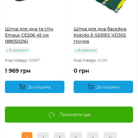
Щітка для дна та стін
Щітка для дна басейна
Emaux CE206 45 см
Kokido E-SERIES VD302
(88050216)
гнучка
В наявності
В наявності
Код товару:
22887
Код товару:
42261
1 969 грн
0 грн
До кошика
До кошика
Показати ще
1
2
3
4
>
>|