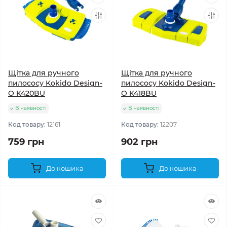
Щітка для ручного
Щітка для ручного
пилососу Kokido Design-
пилососу Kokido Design-
O K420BU
O K418BU
В наявності
В наявності
Код товару:
12161
Код товару:
12207
759 грн
902 грн
До кошика
До кошика