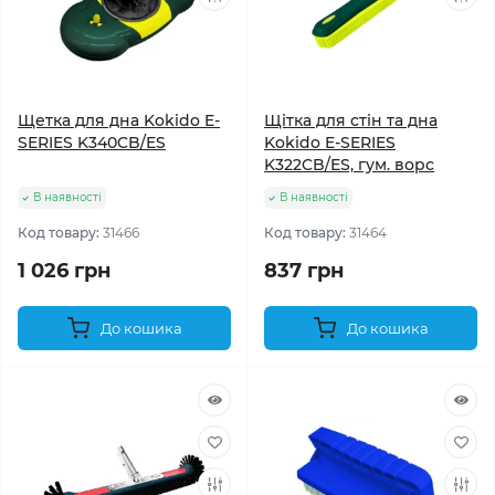
Щетка для дна Kokido E-
Щітка для стін та дна
SERIES K340CB/ES
Kokido E-SERIES
K322CB/ES, гум. ворс
В наявності
В наявності
Код товару:
31466
Код товару:
31464
1 026 грн
837 грн
До кошика
До кошика