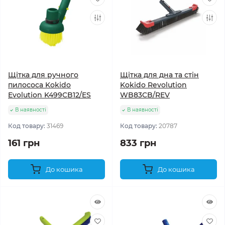
Щітка для ручного
Щітка для дна та стін
пилососа Kokido
Kokido Revolution
Evolution K499CB12/ES
WB83CB/REV
В наявності
В наявності
Код товару:
31469
Код товару:
20787
161 грн
833 грн
До кошика
До кошика