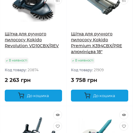
Щітка для ручного
Щітка для ручного
пилососу Kokido
пилососу Kokido
Revolution VD10CBX/REV
Premium K394CBX/PRE
алюмінієва 18"
В наявності
В наявності
Код товару:
20874
Код товару:
21909
2 263 грн
3 758 грн
До кошика
До кошика