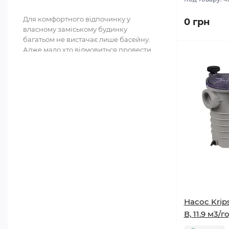
Запчастини для теплообмінників та
електронагрівачів
Для комфортного відпочинку у
0 грн
власному заміському будинку
багатьом не вистачає лише басейну.
Адже мало хто відмовиться провести
спе..
Насос Krip
В, 11.9 м3/г