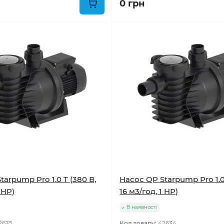
0 грн
arpump Pro 1.0 T (380 В,
Насос QP Starpump Pro 1.0
 HP)
16 м3/год, 1 HP)
В наявності
2635
Код товару:
42634