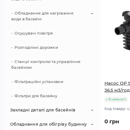
Огородження для басейну
Покриття під басейн
Шезлонги та парасольки
Ручні пилососи для басейну
Обладнання для нагрівання
Безхлорні системи
води в басейні
Протиковзкий настил
Теплозберігаюче покриття для
басейну
Дозаторы хлора для бассейна
Осушувачі повітря
Електронагрівачі
Ремонтний комплект
Дозуючі насоси
Тепловые насосы для бассейна
Розподільчі дорожки
Ультрафіолетові установки
Теплообмінники
Станції контролю та управління
басейном
Хлоргенератори
Фільтраційні установки
Насос QP S
36.5 м3/год
Фільтри для басейну
В наявності
Код товару:
4
Закладні деталі для басейнів
0 грн
Обладнання для обігріву будинку
Автоматичні регулятори рівня води в