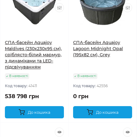
СПА-басейн Aquajoy
СПА-басейн Aquajoy
Maldives (230х230х95 см),
Lagoon Midnight Opal
сріблясто-білий мармур,
(195х82 см), Grey
з динаміками та LED-
підсвічуванням
В наявності
В наявності
Код товару:
41411
Код товару:
42556
538 798 грн
0 грн
До кошика
До кошика