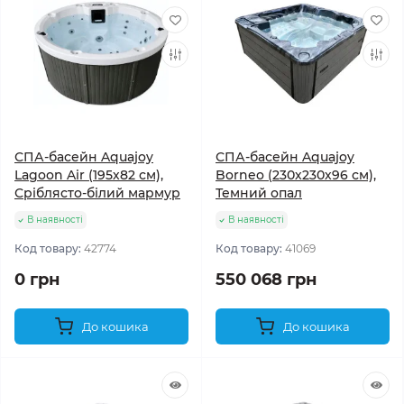
СПА-басейн Aquajoy
СПА-басейн Aquajoy
Lagoon Air (195х82 см),
Borneo (230х230х96 см),
Сріблясто-білий мармур
Темний опал
В наявності
В наявності
Код товару:
42774
Код товару:
41069
0 грн
550 068 грн
До кошика
До кошика