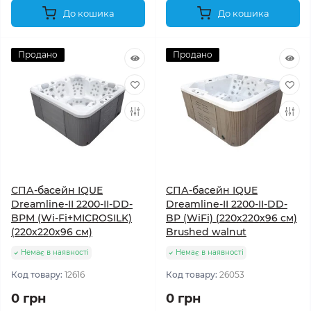
До кошика
До кошика
Продано
Продано
СПА-басейн IQUE
СПА-басейн IQUE
Dreamline-II 2200-II-DD-
Dreamline-II 2200-II-DD-
BPM (Wi-Fi+MICROSILK)
BP (WiFi) (220х220х96 см)
(220х220х96 см)
Brushed walnut
Немає в наявності
Немає в наявності
Код товару:
12616
Код товару:
26053
0 грн
0 грн