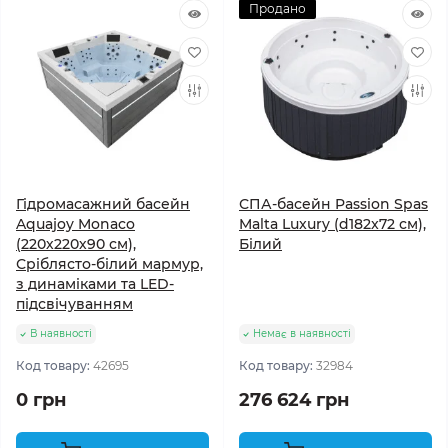
Продано
Гідромасажний басейн
СПА-басейн Passion Spas
Aquajoy Monaco
Malta Luxury (d182x72 см),
(220х220х90 см),
Білий
Сріблясто-білий мармур,
з динаміками та LED-
підсвічуванням
В наявності
Немає в наявності
Код товару:
42695
Код товару:
32984
0 грн
276 624 грн