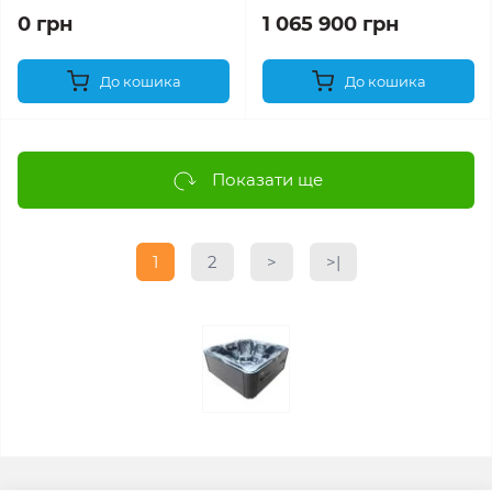
0 грн
1 065 900 грн
До кошика
До кошика
Показати ще
1
2
>
>|