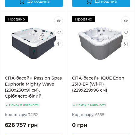
До кошика
До кошика
Продано
Продано
СПА-басейн Passion Spas
СПА-басейн IQUE Eden
Euphoria Mighty Wave
2310-EP (Wi-Fi)
(230x230x91 см),
(229х229х96 см)
Сріблясто-білий
Немає в наявності
Немає в наявності
Код товару:
34152
Код товару:
6858
626 757 грн
0 грн