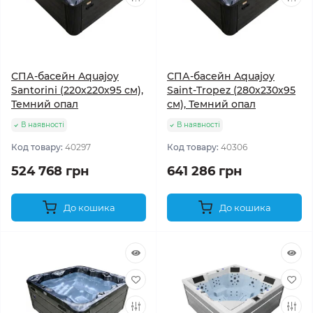
СПА-басейн Aquajoy
СПА-басейн Aquajoy
Santorini (220х220х95 см),
Saint-Tropez (280х230х95
Темний опал
см), Темний опал
В наявності
В наявності
Код товару:
40297
Код товару:
40306
524 768 грн
641 286 грн
До кошика
До кошика