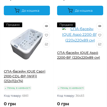
До кошика
До кошика
Продано
Продано
СПА-басейн IQUE Aspö
2200-BF (220х220x89 см)
СПА-басейн IQUE Capri
2100-CDL-BP (WiFi)
(212х112х74)
Немає в наявності
Немає в наявності
Код товару:
6861
Код товару:
36483
0 грн
0 грн