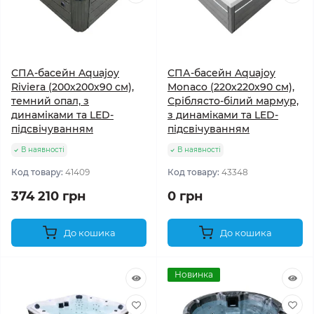
СПА-басейн Aquajoy
СПА-басейн Aquajoy
Riviera (200х200х90 см),
Monaco (220х220х90 см),
темний опал, з
Сріблясто-білий мармур,
динаміками та LED-
з динаміками та LED-
підсвічуванням
підсвічуванням
В наявності
В наявності
Код товару:
41409
Код товару:
43348
374 210 грн
0 грн
До кошика
До кошика
Новинка