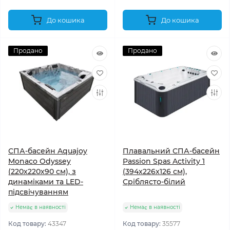
До кошика
До кошика
Продано
Продано
СПА-басейн Aquajoy
Плавальний СПА-басейн
Monaco Odyssey
Passion Spas Activity 1
(220х220х90 см), з
(394x226x126 см),
динаміками та LED-
Сріблясто-білий
підсвічуванням
Немає в наявності
Немає в наявності
Код товару:
43347
Код товару:
35577