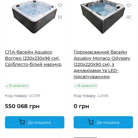
СПА-басейн Aquajoy
Гідромасажний басейн
Borneo (230х230х96 см),
Aquajoy Monaco Odyssey
Сріблясто-білий мармур
(220х220х90 см), з
динаміками та LED-
підсвічуванням
В наявності
В наявності
Код товару:
40299
Код товару:
42696
550 068 грн
0 грн
До кошика
До кошика