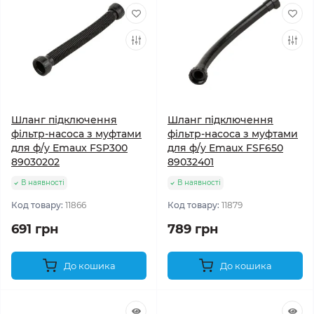
Шланг підключення
Шланг підключення
фільтр-насоса з муфтами
фільтр-насоса з муфтами
для ф/у Emaux FSP300
для ф/у Emaux FSF650
89030202
89032401
В наявності
В наявності
Код товару:
11866
Код товару:
11879
691 грн
789 грн
До кошика
До кошика