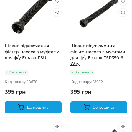
Шланг підключення
Шланг підключення
фільтр-насоса з муфтами
фільтр-насоса з муфтами
для ф/у Emaux FSU
для ф/у Emaux FSP350-6-
Way
В наявності
В наявності
Код товару:
18678
Код товару:
15982
395 грн
395 грн
До кошика
До кошика