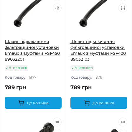
Шланг підключення
Шланг підключення
фільтраційної установки
фільтраційної установки
Emaux з муфтами FSF450
Emaux з муфтами FSF400
89032201
89032103
В наявності
В наявності
Код товару:
11877
Код товару:
11876
789 грн
789 грн
До кошика
До кошика