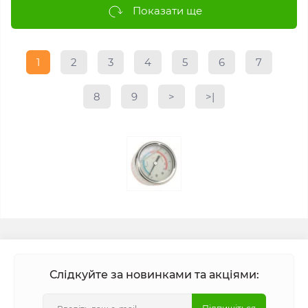
Показати ще
1
2
3
4
5
6
7
8
9
>
>|
Слідкуйте за новинками та акціями: