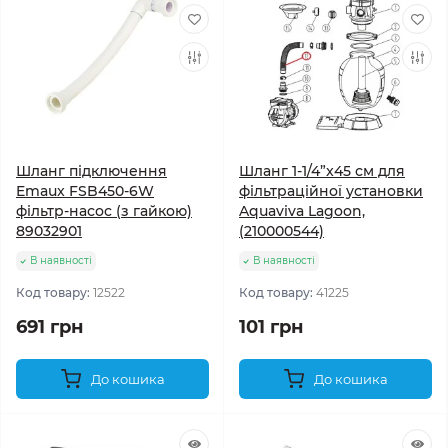
Шланг підключення
Шланг 1-1/4”x45 см для
Emaux FSB450-6W
фільтраційної установки
фільтр-насос (з гайкою)
Aquaviva Lagoon,
89032901
(210000544)
В наявності
В наявності
Код товару:
12522
Код товару:
41225
691 грн
101 грн
До кошика
До кошика