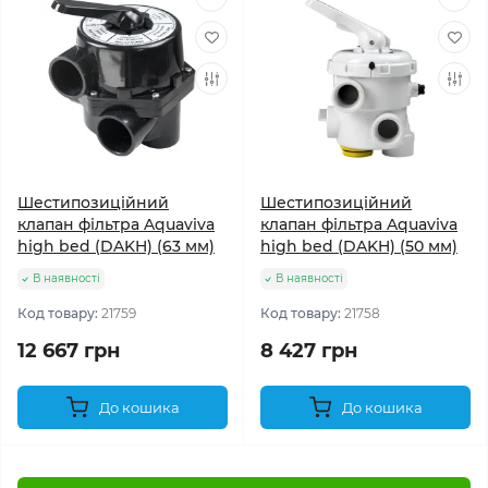
Шестипозиційний
Шестипозиційний
клапан фільтра Aquaviva
клапан фільтра Aquaviva
high bed (DAKH) (63 мм)
high bed (DAKH) (50 мм)
В наявності
В наявності
Код товару:
21759
Код товару:
21758
12 667 грн
8 427 грн
До кошика
До кошика