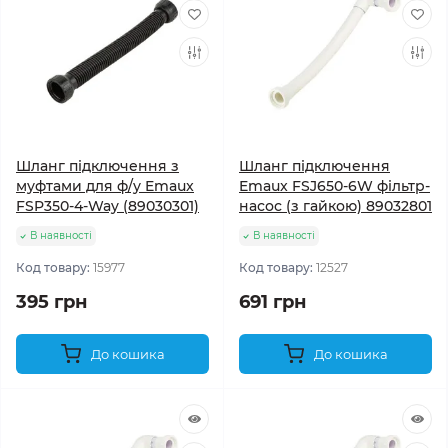
Шланг підключення з
Шланг підключення
муфтами для ф/у Emaux
Emaux FSJ650-6W фільтр-
FSP350-4-Way (89030301)
насос (з гайкою) 89032801
В наявності
В наявності
Код товару:
15977
Код товару:
12527
395 грн
691 грн
До кошика
До кошика