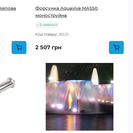
Віялова
Форсунка Aquaviva MAS50
моноструйна
В наявності
Код товару:
26520
2 507 грн