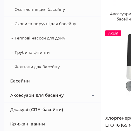
Освітлення для басейну
Аксесуари
басейн
Сходи та поручні для басейну
Акція
Теплові насоси для дому
Труби та фітинги
Фонтани для басейну
Басейни
Аксесуари для басейну
Джакузі (СПА-басейни)
Аквафітнес і відпочинок на воді
Хлоргенер
Крижані ванни
Аксесуари
LTO 16 (65 м