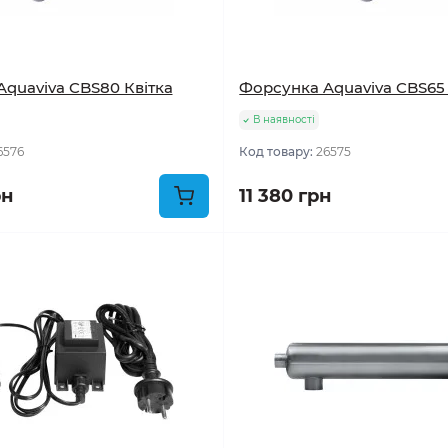
quaviva CBS80 Квітка
Форсунка Aquaviva CBS65 
В наявності
6576
Код товару:
26575
рн
11 380 грн