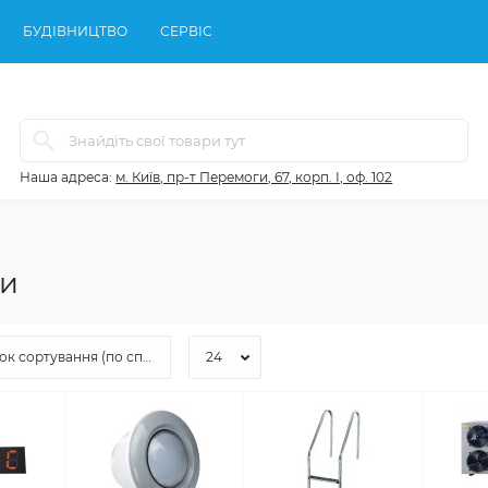
БУДІВНИЦТВО
СЕРВІС
Наша адреса:
м. Київ, пр-т Перемоги, 67, корп. І, оф. 102
ми