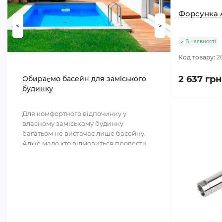
Форсунка A
Запчастини для СПА-басейнів
<
>
Запчастини для сходів та поручнів
В наявності
Код товару:
2
Запчастини для теплових насосів та
осушувачів повітря
2 637 грн
Обираємо басейн для заміського
будинку
Запчастини для теплообмінників та
електронагрівачів
Для комфортного відпочинку у
власному заміському будинку
багатьом не вистачає лише басейну.
Адже мало хто відмовиться провести
спе..