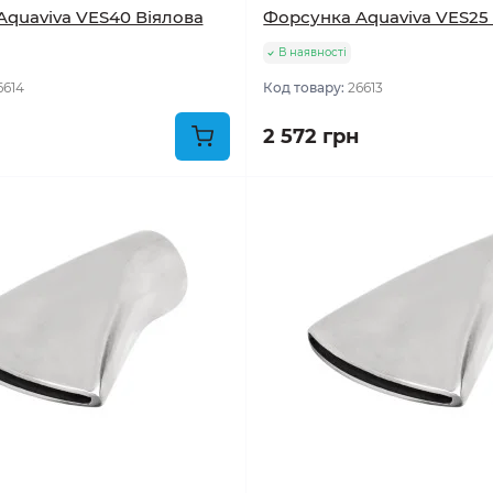
quaviva VES40 Віялова
Форсунка Aquaviva VES25
В наявності
6614
Код товару:
26613
2 572 грн