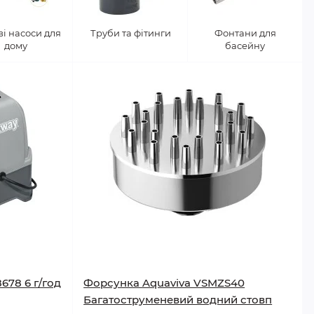
ві насоси для
Труби та фітинги
Фонтани для
дому
басейну
678 6 г/год
Форсунка Aquaviva VSMZS40
Багатоструменевий водний стовп