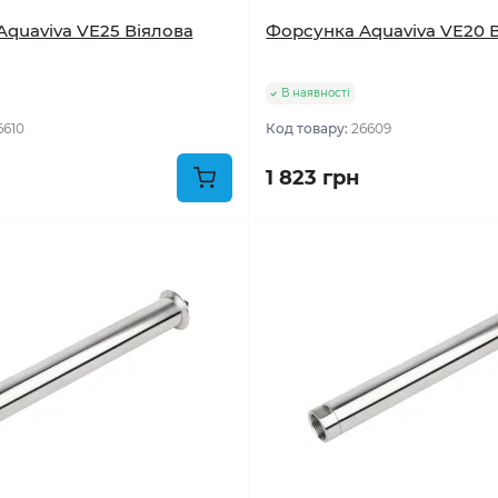
quaviva VE25 Віялова
Форсунка Aquaviva VE20 
В наявності
6610
Код товару:
26609
1 823 грн