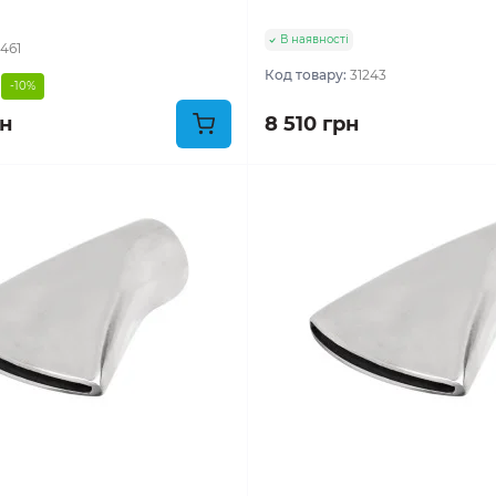
В наявності
1461
Код товару:
31243
-10%
рн
8 510 грн