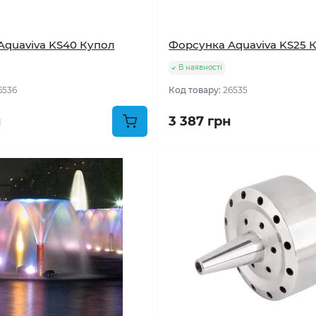
Aquaviva KS40 Купол
Форсунка Aquaviva KS25 
В наявності
6536
Код товару:
26535
н
3 387 грн