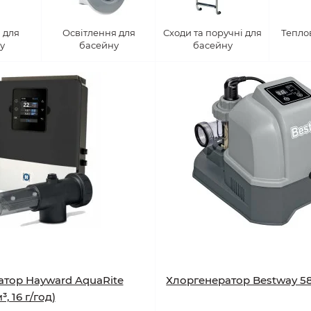
 для
Освітлення для
Сходи та поручні для
Тепло
у
басейну
басейну
атор Hayward AquaRite
Хлоргенератор Bestway 58
³, 16 г/год)