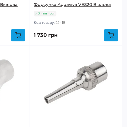
 Віялова
Форсунка Aquaviva VES20 Віялова
В наявності
Код товару:
25418
1 730 грн