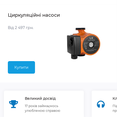
Циркуляційні насоси
Від 2 497 грн.
Купити
Великий досвід
Кл
17 років займаємось
Пі
улюбленою справою
пр