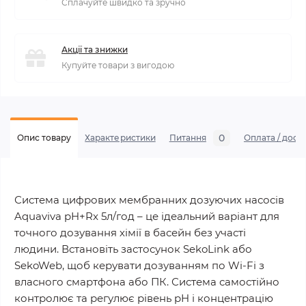
Сплачуйте швидко та зручно
Акції та знижки
Купуйте товари з вигодою
0
Опис товару
Характеристики
Питання
Оплата / дост
Система цифрових мембранних дозуючих насосів
Aquaviva pH+Rx 5л/год – це ідеальний варіант для
точного дозування хімії в басейн без участі
людини. Встановіть застосунок SekoLink або
SekoWeb, щоб керувати дозуванням по Wi-Fi з
власного смартфона або ПК. Система самостійно
контролює та регулює рівень pH і концентрацію