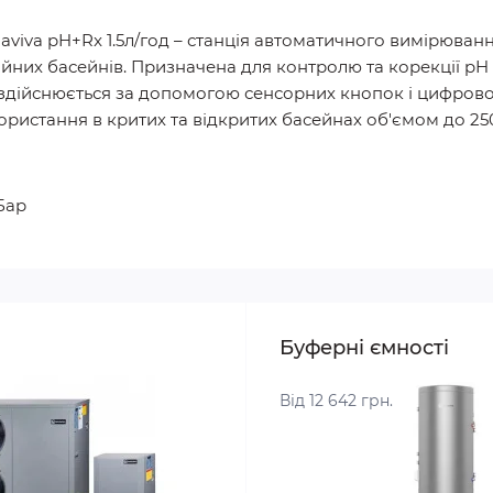
viva pH+Rx 1.5л/год – станція автоматичного вимірюванн
ійних басейнів. Призначена для контролю та корекції pH
здійснюється за допомогою сенсорних кнопок і цифрового
истання в критих та відкритих басейнах об'ємом до 250
Бар
Буферні ємності
Від 12 642 грн.