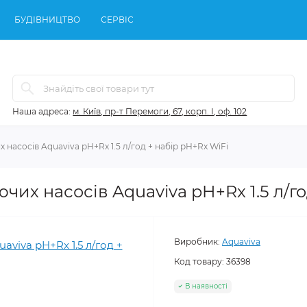
БУДІВНИЦТВО
СЕРВІС
Наша адреса:
м. Київ, пр-т Перемоги, 67, корп. І, оф. 102
насосів Aquaviva pH+Rx 1.5 л/год + набір pH+Rx WiFi
их насосів Aquaviva pH+Rx 1.5 л/го
Виробник:
Aquaviva
Код товару:
36398
В наявності