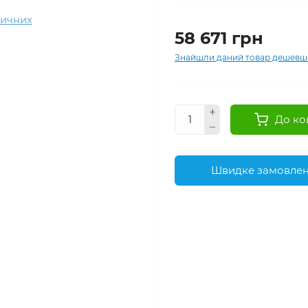
58 671 грн
Знайшли даний товар дешевш
До ко
Швидке замовле