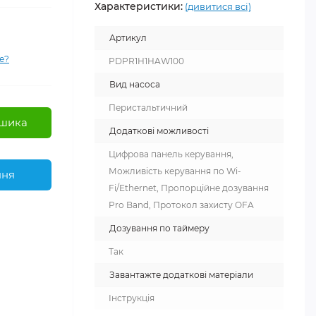
Характеристики:
(дивитися всі)
Артикул
е?
PDPR1H1HAW100
Вид насоса
Перистальтичний
шика
Додаткові можливості
Цифрова панель керування,
Можливість керування по Wi-
ння
Fi/Ethernet, Пропорційне дозування
Pro Band, Протокол захисту OFA
Дозування по таймеру
Так
Завантажте додаткові матеріали
Інструкція