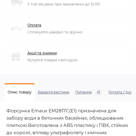
У той же день при замовленні до 12:00
Оплата
Сплачуйте швидко та зручно
Акції та знижки
Купуйте товари з вигодою
0
Опис товару
Характеристики
Питання
Оплата / дост
Форсунка Emaux EM2817C(E1) призначена для
забору води в бетонних басейнах, облицьованих
плиткою.Виготовлена з ABS пластику і ПВХ, стійких
до корозії, впливу ультрафіолету і хімічних