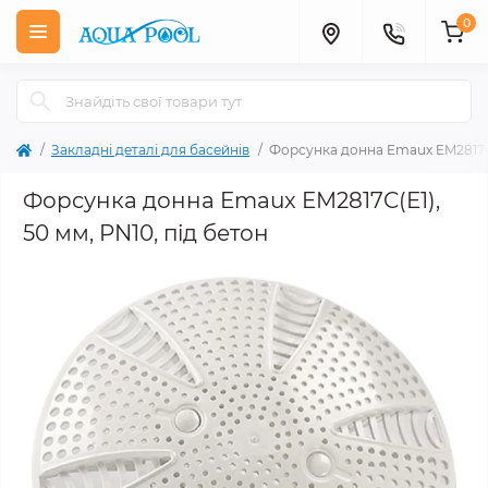
0
Закладні деталі для басейнів
Форсунка донна Emaux EM2817C(E
Форсунка донна Emaux EM2817C(E1),
50 мм, PN10, під бетон