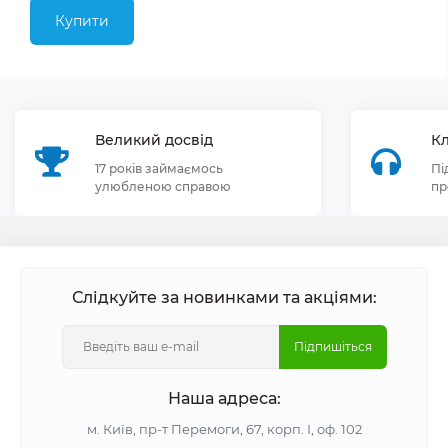
Купити
Великий досвід
Кл
17 років займаємось
Пі
улюбленою справою
пр
Слідкуйте за новинками та акціями:
Підпишіться
Наша адреса:
м. Київ, пр-т Перемоги, 67, корп. І, оф. 102