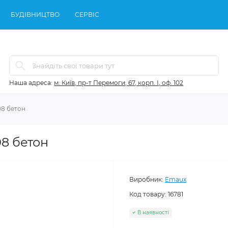
БУДІВНИЦТВО
СЕРВІС
Наша адреса:
м. Київ, пр-т Перемоги, 67, корп. І, оф. 102
8 бетон
8 бетон
Виробник:
Emaux
Код товару:
16781
В наявності