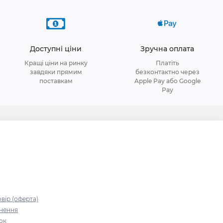
Доступні ціни
Зручна оплата
Кращі ціни на ринку
Платіть
завдяки прямим
безконтактно через
поставкам
Apple Pay або Google
Pay
я
вір (оферта)
рнення
зок