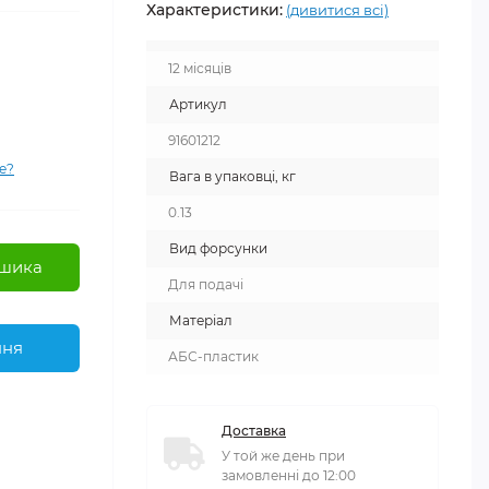
Характеристики:
(дивитися всі)
12 місяців
Артикул
91601212
е?
Вага в упаковці, кг
0.13
Вид форсунки
шика
Для подачі
Матеріал
ння
АБС-пластик
Доставка
У той же день при
замовленні до 12:00