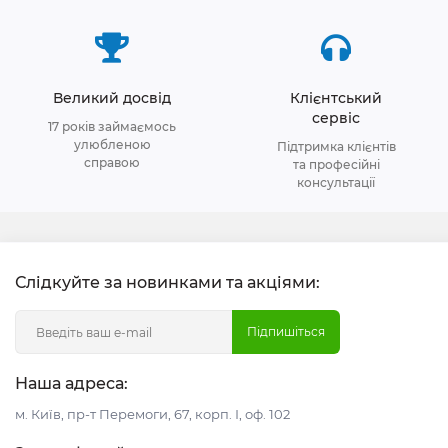
Великий досвід
Клієнтський
сервіс
17 років займаємось
улюбленою
Підтримка клієнтів
справою
та професійні
консультації
Слідкуйте за новинками та акціями:
Підпишіться
Наша адреса:
м. Київ, пр-т Перемоги, 67, корп. І, оф. 102