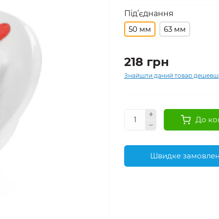
Під’єднання
50 мм
63 мм
218 грн
Знайшли даний товар дешевш
До ко
Швидке замовле