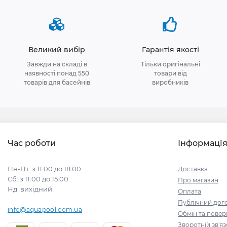
Великий вибір
Гарантія якості
Завжди на складі в
Тільки оригінальні
наявності понад 550
товари від
товарів для басейнів
виробників
Час роботи
Інформаці
Пн-Пт: з 11:00 до 18:00
Доставка
Сб: з 11:00 до 15:00
Про магазин
Нд: вихідний
Оплата
Публічний дого
info@aquapool.com.ua
Обмін та пове
Зворотній зв'я