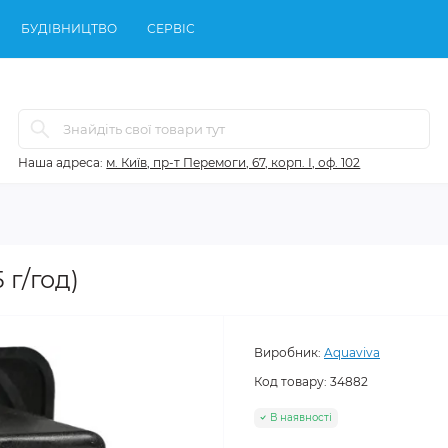
БУДІВНИЦТВО
СЕРВІС
Наша адреса:
м. Київ, пр-т Перемоги, 67, корп. І, оф. 102
 г/год)
Виробник:
Aquaviva
Код товару:
34882
В наявності