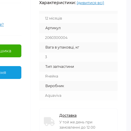
Характеристики:
(дивитися всі)
12 місяців
е?
Артикул
2060300004
Вага в упаковці, кг
шика
3
Тип запчастини
ння
Ячейка
Виробник
Aquaviva
Доставка
У той же день при
замовленні до 12:00