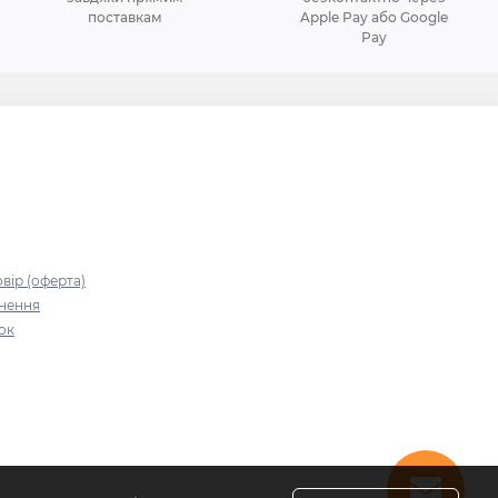
поставкам
Apple Pay або Google
Pay
я
вір (оферта)
рнення
зок