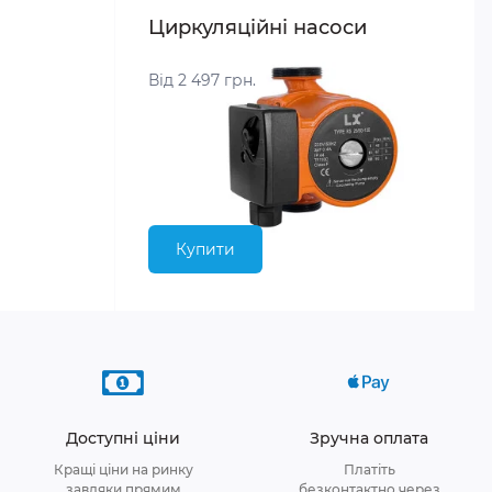
Циркуляційні насоси
Від 2 497 грн.
Купити
Доступні ціни
Зручна оплата
Кращі ціни на ринку
Платіть
завдяки прямим
безконтактно через