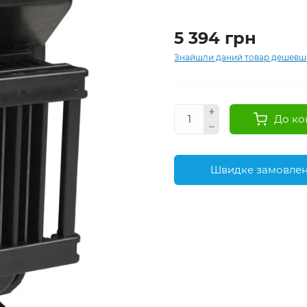
5 394 грн
Знайшли даний товар дешевш
До ко
Швидке замовле