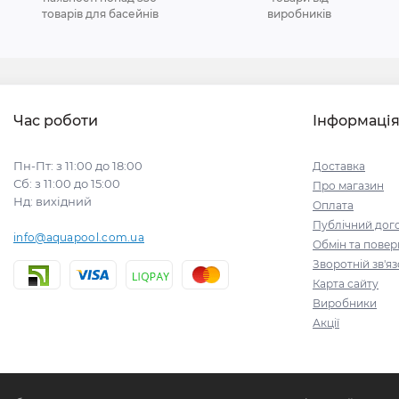
товарів для басейнів
виробників
Час роботи
Інформаці
Пн-Пт: з 11:00 до 18:00
Доставка
Сб: з 11:00 до 15:00
Про магазин
Нд: вихідний
Оплата
Публічний дого
info@aquapool.com.ua
Обмін та пове
Зворотній зв'я
Карта сайту
Виробники
Акції