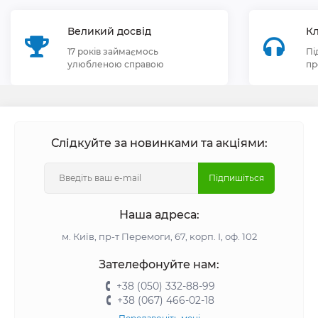
Великий досвід
Кл
17 років займаємось
Пі
улюбленою справою
пр
Слідкуйте за новинками та акціями:
Підпишіться
Наша адреса:
м. Київ, пр-т Перемоги, 67, корп. І, оф. 102
Зателефонуйте нам:
+38 (050) 332-88-99
+38 (067) 466-02-18