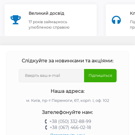
Великий досвід
Кл
17 років займаємось
Пі
улюбленою справою
пр
Слідкуйте за новинками та акціями:
Підпишіться
Наша адреса:
м. Київ, пр-т Перемоги, 67, корп. І, оф. 102
Зателефонуйте нам:
+38 (050) 332-88-99
+38 (067) 466-02-18