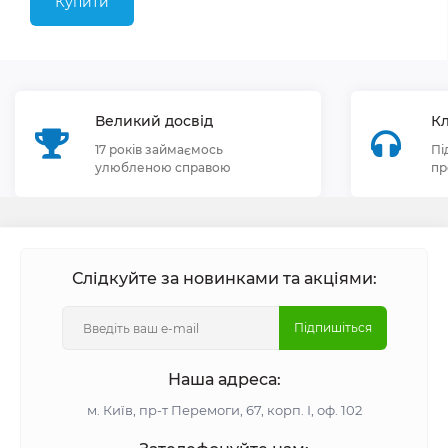
Купити
Великий досвід
Кл
17 років займаємось
Пі
улюбленою справою
пр
Слідкуйте за новинками та акціями:
Підпишіться
Наша адреса:
м. Київ, пр-т Перемоги, 67, корп. І, оф. 102