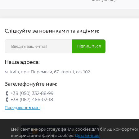
Слідкуйте за новинками та акціями:
Підпишіться
Наша адреса:
м. Київ, пр-т Перемоги, 67, корп. І, оф. 102
Зателефонуйте нам:
+38 (050) 332-88-99
+38 (067) 466-02-18
Передзвоніть мені
Цей сайт використовує файли cookies для більш комфортної
0
0
0
використання файлів cookies.
Детальніше