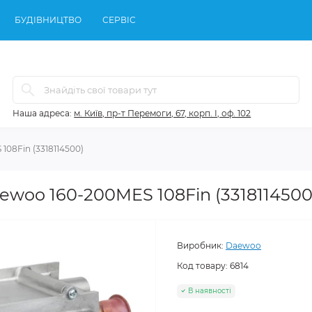
БУДІВНИЦТВО
СЕРВІС
Наша адреса:
м. Київ, пр-т Перемоги, 67, корп. І, оф. 102
08Fin (3318114500)
woo 160-200MES 108Fin (3318114500
Виробник:
Daewoo
Код товару:
6814
В наявності