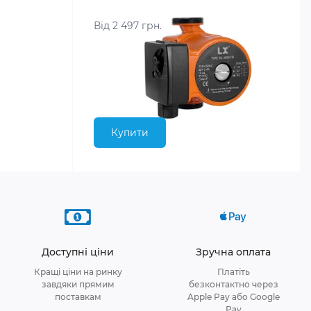
Від 2 497 грн.
Купити
Доступні ціни
Зручна оплата
Кращі ціни на ринку
Платіть
завдяки прямим
безконтактно через
поставкам
Apple Pay або Google
Pay