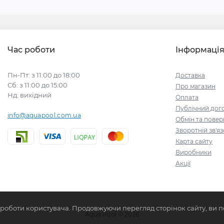
Час роботи
Інформаці
Пн-Пт: з 11:00 до 18:00
Доставка
Сб: з 11:00 до 15:00
Про магазин
Нд: вихідний
Оплата
Публічний дого
info@aquapool.com.ua
Обмін та пове
Зворотній зв'я
Карта сайту
Виробники
Акції
 роботи користувача. Продовжуючи перегляд сторінок сайту, ви п
Aqua Pool © 2026