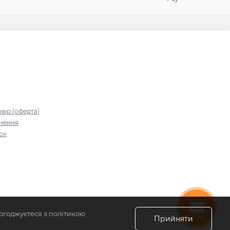
я
вір (оферта)
рнення
зок
огоджуєтеся з політикою
Прийняти