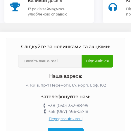
Великий досвід
Кл
17 років займаємось
Пі
улюбленою справою
пр
Слідкуйте за новинками та акціями:
Підпишіться
Наша адреса:
м. Київ, пр-т Перемоги, 67, корп. І, оф. 102
Зателефонуйте нам:
+38 (050) 332-88-99
+38 (067) 466-02-18
Передзвоніть мені