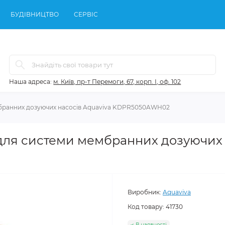
БУДІВНИЦТВО
СЕРВІС
Наша адреса:
м. Київ, пр-т Перемоги, 67, корп. І, оф. 102
мбранних дозуючих насосів Aquaviva KDPR5050AWH02
для системи мембранних дозуючих 
Виробник:
Aquaviva
Код товару:
41730
В наявності