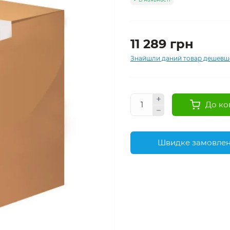
11 289 грн
Знайшли даний товар дешевш
До ко
Швидке замовле