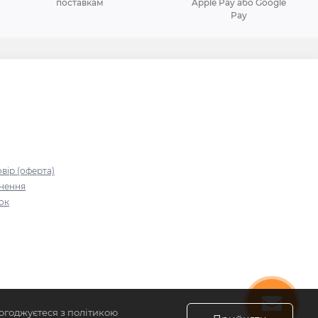
поставкам
Apple Pay або Google
Pay
я
вір (оферта)
рнення
зок
огоджуєтеся з політикою