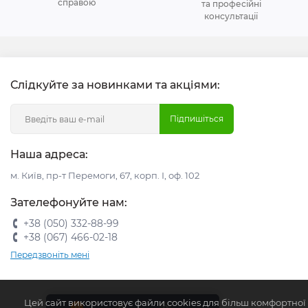
справою
та професійні
консультації
Слідкуйте за новинками та акціями:
Підпишіться
Наша адреса:
м. Київ, пр-т Перемоги, 67, корп. І, оф. 102
Зателефонуйте нам:
+38 (050) 332-88-99
+38 (067) 466-02-18
Передзвоніть мені
Цей сайт використовує файли cookies для більш комфортної
0