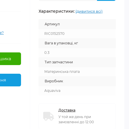
Характеристики:
(дивитися всі)
Артикул
е?
RIC0152570
Вага в упаковці, кг
0.3
шика
Тип запчастини
Материнська плата
ння
Виробник
Aquaviva
Доставка
У той же день при
замовленні до 12:00