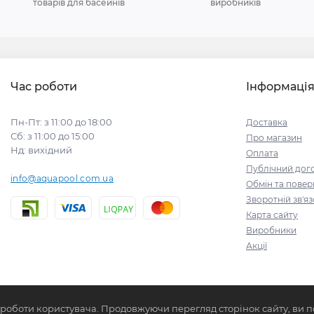
товарів для басейнів
виробників
Час роботи
Інформаці
Пн-Пт: з 11:00 до 18:00
Доставка
Сб: з 11:00 до 15:00
Про магазин
Нд: вихідний
Оплата
Публічний дого
info@aquapool.com.ua
Обмін та пове
Зворотній зв'я
Карта сайту
Виробники
Акції
 роботи користувача. Продовжуючи перегляд сторінок сайту, ви п