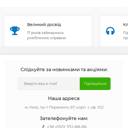
Великий досвід
Кл
17 років займаємось
Пі
улюбленою справою
пр
Слідкуйте за новинками та акціями:
Підпишіться
Наша адреса:
м. Київ, пр-т Перемоги, 67, корп. І, оф. 102
Зателефонуйте нам:
+38 (050) 332-88-99