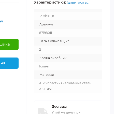
Характеристики:
(дивитися всі)
12 місяців
е?
Артикул
87198011
Вага в упаковці, кг
шика
2
Країна виробник
ння
Іспанія
Матеріал
АБС-пластик і нержавіюча сталь
AISI 316L
Доставка
У той же день при