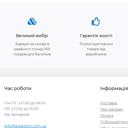
Великий вибір
Гарантія якості
Завжди на складі в
Тільки оригінальні
наявності понад 550
товари від
товарів для басейнів
виробників
Час роботи
Інформаці
Пн-Пт: з 11:00 до 18:00
Доставка
Сб: з 11:00 до 15:00
Про магазин
Нд: вихідний
Оплата
Публічний дого
info@aquapool.com.ua