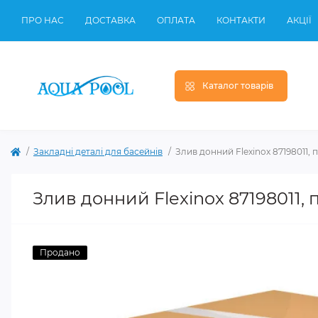
ПРО НАС
ДОСТАВКА
ОПЛАТА
КОНТАКТИ
АКЦІЇ
Каталог товарів
Закладні деталі для басейнів
Злив донний Flexinox 87198011, 
Злив донний Flexinox 87198011, 
Продано