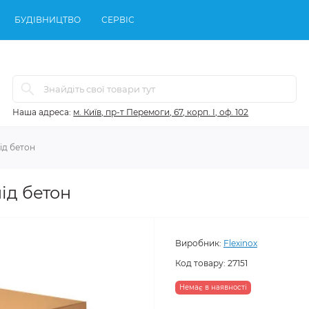
БУДІВНИЦТВО
СЕРВІС
Наша адреса:
м. Київ, пр-т Перемоги, 67, корп. І, оф. 102
під бетон
під бетон
Виробник:
Flexinox
Код товару:
27151
Немає в наявності