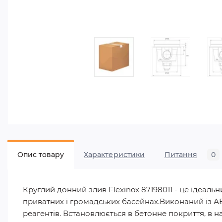
Опис товару
Характеристики
Питання
0
Круглий донний злив Flexinox 87198011 - це ідеаль
приватних і громадських басейнах.Виконаний із АБС-
реагентів. Встановлюється в бетонне покриття, в н