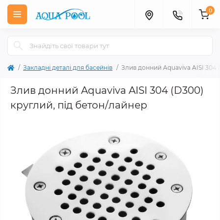
0
Закладні деталі для басейнів
Злив донний Aquaviva AISI 304 
Злив донний Aquaviva AISI 304 (D300)
круглий, під бетон/лайнер