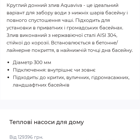
Круглий донний злив Aquaviva - це ідеальний
варіант для забору води з нижніх шарів басейну і
повного спустошення чаші. Підходить для
установки в приватних і громадських басейнах.
Злив виконаний з нержавіючої сталі AISI 304,
стійкої до корозії. Встановлюється в бетонне/
лайнерне покриття, в найнижчій точці дна басейну.
Діаметр 300 мм
Підключення: внутрішнє чи зовнє
Підходить: до критих, вуличних, гідромасажних,
ландшафтних басейнів
Теплові насоси для дому
Від 129396 грн.