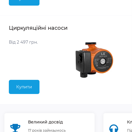
Циркуляційні насоси
Від 2 497 грн.
Купити
Великий досвід
Кл
17 років займаємось
Пі