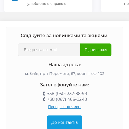
улюбленою справою
пр
Слідкуйте за новинками та акціями:
Підпишіться
Наша адреса:
м. Київ, пр-т Перемоги, 67, корп. І, оф. 102
Зателефонуйте нам:
+38 (050) 332-88-99
+38 (067) 466-02-18
Передзвоніть мені
До контактів