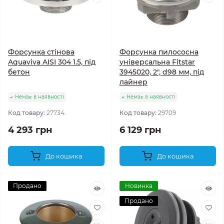
Форсунка стінова
Форсунка пилососна
Aquaviva AISI 304 1.5, під
універсальна Fitstar
бетон
3945020, 2", d98 мм, під
лайнер
Немає в наявності
Немає в наявності
Код товару:
27734
Код товару:
29709
4 293 грн
6 129 грн
До кошика
До кошика
Продано
Новинка
Продано