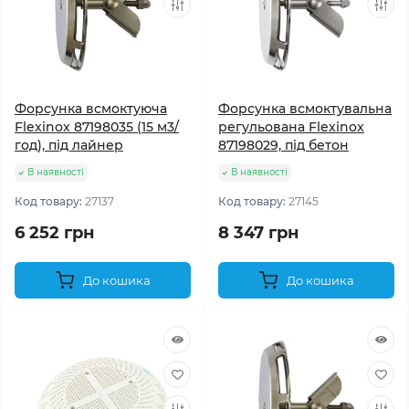
Форсунка всмоктуюча
Форсунка всмоктувальна
Flexinox 87198035 (15 м3/
регульована Flexinox
год), під лайнер
87198029, під бетон
В наявності
В наявності
Код товару:
27137
Код товару:
27145
6 252 грн
8 347 грн
До кошика
До кошика