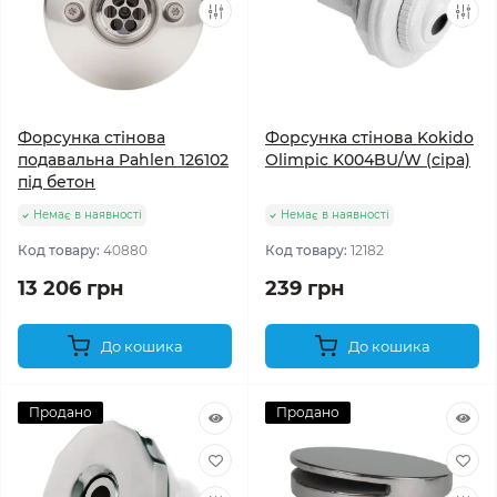
Форсунка стінова
Форсунка стінова Kokido
подавальна Pahlen 126102
Olimpic K004BU/W (сіра)
під бетон
Немає в наявності
Немає в наявності
Код товару:
40880
Код товару:
12182
13 206 грн
239 грн
До кошика
До кошика
Продано
Продано