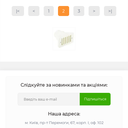
|<
<
1
2
3
>
>|
Слідкуйте за новинками та акціями:
Підпишіться
Наша адреса:
м. Київ, пр-т Перемоги, 67, корп. І, оф. 102