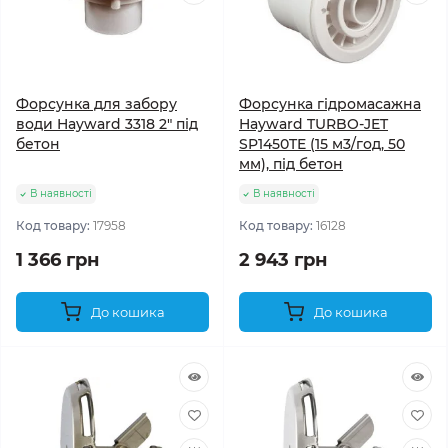
Форсунка для забору
Форсунка гідромасажна
води Hayward 3318 2" під
Hayward TURBO-JET
бетон
SP1450TE (15 м3/год, 50
мм), під бетон
В наявності
В наявності
Код товару:
17958
Код товару:
16128
1 366 грн
2 943 грн
До кошика
До кошика