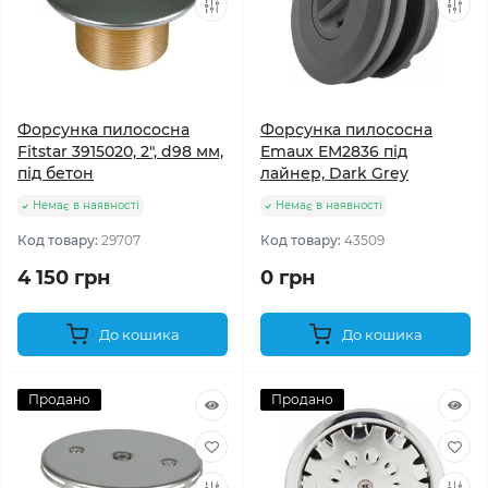
Форсунка пилососна
Форсунка пилососна
Fitstar 3915020, 2", d98 мм,
Emaux EM2836 під
під бетон
лайнер, Dark Grey
Немає в наявності
Немає в наявності
Код товару:
29707
Код товару:
43509
4 150 грн
0 грн
До кошика
До кошика
Продано
Продано