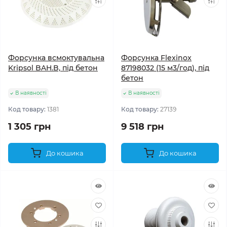
Форсунка всмоктувальна
Форсунка Flexinox
Kripsol BAH.B, під бетон
87198032 (15 м3/год), під
бетон
В наявності
В наявності
Код товару:
1381
Код товару:
27139
1 305 грн
9 518 грн
До кошика
До кошика