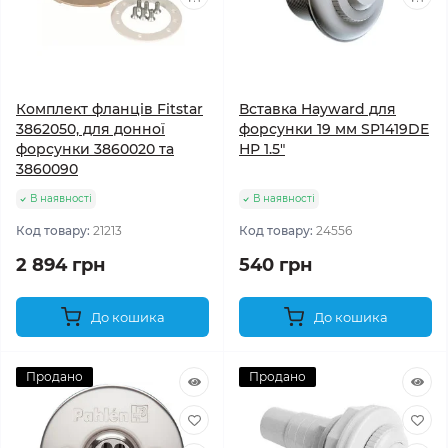
Комплект фланців Fitstar
Вставка Hayward для
3862050, для донної
форсунки 19 мм SP1419DE
форсунки 3860020 та
НР 1.5"
3860090
В наявності
В наявності
Код товару:
21213
Код товару:
24556
2 894 грн
540 грн
До кошика
До кошика
Продано
Продано