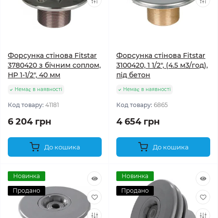
Форсунка стінова Fitstar
Форсунка стінова Fitstar
3780420 з бічним соплом,
3100420, 1 1/2", (4.5 м3/год),
НР 1-1/2", 40 мм
під бетон
Немає в наявності
Немає в наявності
Код товару:
41181
Код товару:
6865
6 204 грн
4 654 грн
До кошика
До кошика
Новинка
Новинка
Продано
Продано