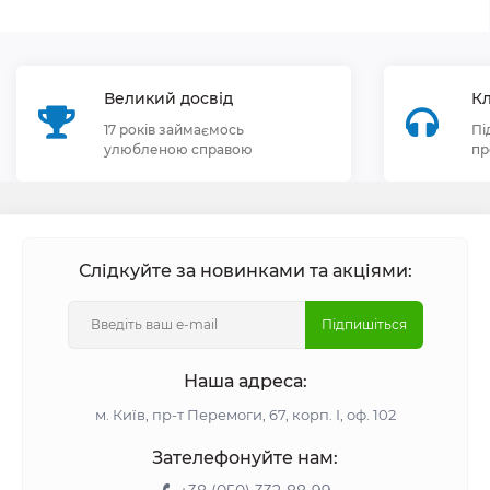
Великий досвід
Кл
17 років займаємось
Пі
улюбленою справою
пр
Слідкуйте за новинками та акціями:
Підпишіться
Наша адреса:
м. Київ, пр-т Перемоги, 67, корп. І, оф. 102
Зателефонуйте нам: