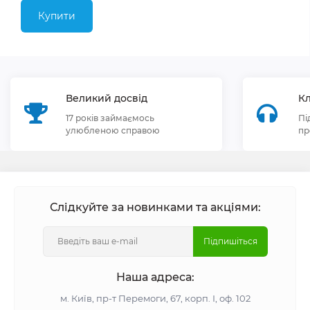
Купити
Великий досвід
Кл
17 років займаємось
Пі
улюбленою справою
пр
Слідкуйте за новинками та акціями:
Підпишіться
Наша адреса:
м. Київ, пр-т Перемоги, 67, корп. І, оф. 102