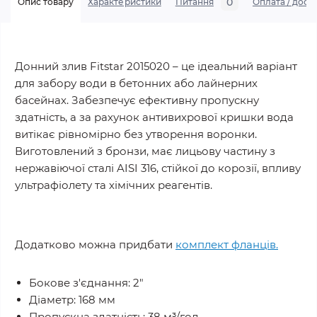
0
Опис товару
Характеристики
Питання
Оплата / дост
Донний злив Fitstar 2015020 – це ідеальний варіант
для забору води в бетонних або лайнерних
басейнах. Забезпечує ефективну пропускну
здатність, а за рахунок антивихрової кришки вода
витікає рівномірно без утворення воронки.
Виготовлений з бронзи, має лицьову частину з
нержавіючої сталі AISI 316, стійкої до корозії, впливу
ультрафіолету та хімічних реагентів.
Додатково можна придбати
комплект фланців.
Бокове з'єднання: 2"
Діаметр: 168 мм
Пропускна здатність: 38 м³/год