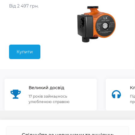
Від 2 497 грн.
Купити
Великий досвід
Кл
17 років займаємось
Пі
улюбленою справою
пр