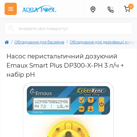
0
Обладнання для басейнів
Обладнання для дезінфекції води в
Насос перистальтичний дозуючий
Emaux Smart Plus DP300-X-PH 3 л/ч +
набір pH