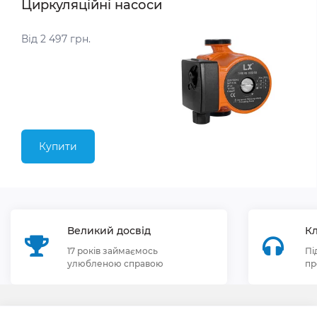
Циркуляційні насоси
Від 2 497 грн.
Купити
Великий досвід
Кл
17 років займаємось
Пі
улюбленою справою
пр