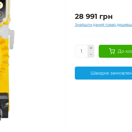
28 991 грн
Знайшли даний товар дешевш
До ко
Швидке замовле