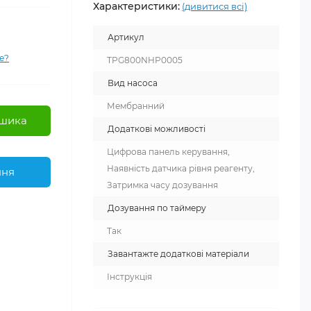
Характеристики:
(дивитися всі)
Артикул
е?
TPG800NHP0005
Вид насоса
Мембранний
шика
Додаткові можливості
Цифрова панель керування,
Наявність датчика рівня реагенту,
ння
Затримка часу дозування
Дозування по таймеру
Так
Завантажте додаткові матеріали
Інструкція