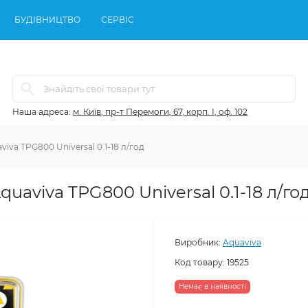
БУДІВНИЦТВО
СЕРВІС
Наша адреса:
м. Київ, пр-т Перемоги, 67, корп. І, оф. 102
va TPG800 Universal 0.1-18 л/год
viva TPG800 Universal 0.1-18 л/го
Виробник:
Aquaviva
Код товару:
19525
Немає в наявності