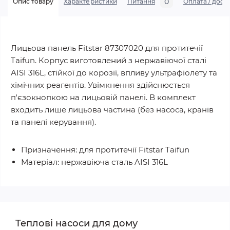
0
Опис товару
Характеристики
Питання
Оплата / дост
Лицьова панель Fitstar 87307020 для протитечії
Taifun. Корпус виготовлений з нержавіючої сталі
AISI 316L, стійкої до корозії, впливу ультрафіолету та
хімічних реагентів. Увімкнення здійснюється
п'єзокнопкою на лицьовій панелі. В комплект
входить лише лицьова частина (без насоса, кранів
та панелі керування).
Призначення: для протитечії Fitstar Taifun
Матеріал: нержавіюча сталь AISI 316L
Теплові насоси для дому