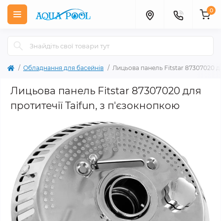
0
Обладнання для басейнів
Лицьова панель Fitstar 87307020 дл
Лицьова панель Fitstar 87307020 для
протитечії Taifun, з п'єзокнопкою