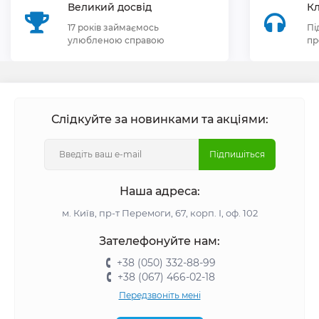
Великий досвід
Кл
17 років займаємось
Пі
улюбленою справою
пр
Слідкуйте за новинками та акціями:
Підпишіться
Наша адреса:
м. Київ, пр-т Перемоги, 67, корп. І, оф. 102
Зателефонуйте нам:
+38 (050) 332-88-99
+38 (067) 466-02-18
Передзвоніть мені