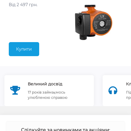
Від 2 497 грн.
Купити
Великий досвід
Кл
17 років займаємось
Пі
улюбленою справою
пр
Слідкуйте за новинками та акціями: