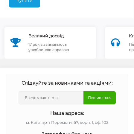
Купити
Великий досвід
Кл
17 років займаємось
Пі
улюбленою справою
пр
Слідкуйте за новинками та акціями:
Підпишіться
Наша адреса:
м. Київ, пр-т Перемоги, 67, корп. І, оф. 102